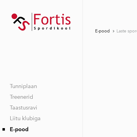
E-pood
Laste spor
Tunniplaan
Treenerid
Taastusravi
Liitu klubiga
E-pood