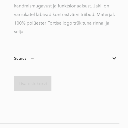
kandmismugavust ja funktsionaalsust. Jakil on
varrukatel läbivad kontrastvärvi triibud. Materjal:
100% polüester Fortise logo trükituna rinnal ja
seljal
Suurus
Lisa ostukorvi