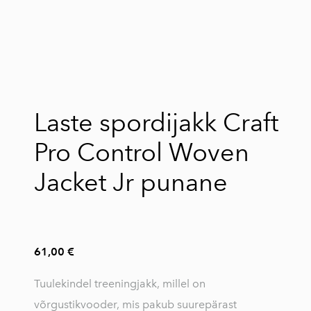
lisati ostukorvi.
Vaata ostukorvi
Laste spordijakk Craft
Pro Control Woven
Jacket Jr punane
61,00 €
Tuulekindel treeningjakk, millel on
võrgustikvooder, mis pakub suurepärast